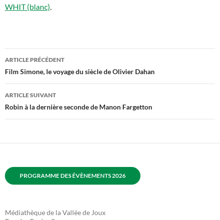
WHIT (blanc)
.
Navigation
ARTICLE PRÉCÉDENT
des
Film Simone, le voyage du siècle de Olivier Dahan
articles
ARTICLE SUIVANT
Robin à la dernière seconde de Manon Fargetton
PROGRAMME DES ÉVÈNEMENTS 2026
Médiathèque de la Vallée de Joux