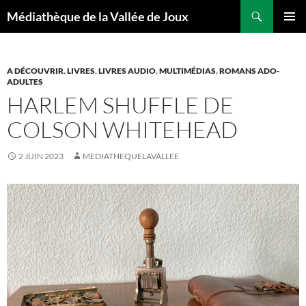
Aller
Recherche
Médiathèque de la Vallée de Joux
au
MENU
contenu
PRINCI
A DÉCOUVRIR
,
LIVRES
,
LIVRES AUDIO
,
MULTIMÉDIAS
,
ROMANS ADO-
ADULTES
HARLEM SHUFFLE DE
COLSON WHITEHEAD
2 JUIN 2023
MEDIATHEQUELAVALLEE