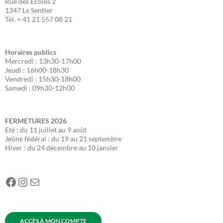
Rue des Ecoles 2
1347 Le Sentier
Tél. + 41 21 557 08 21
Horaires publics
Mercredi : 13h30-17h00
Jeudi : 16h00-18h30
Vendredi : 15h30-18h00
Samedi : 09h30-12h00
FERMETURES
2026
Eté : du 11 juillet au 9 août
Jeûne fédéral : du 19 au 21 septembre
Hiver : du 24 décembre au 10 janvier
Facebook
Instagram
E-mail
ACCÈS À MON COMPTE