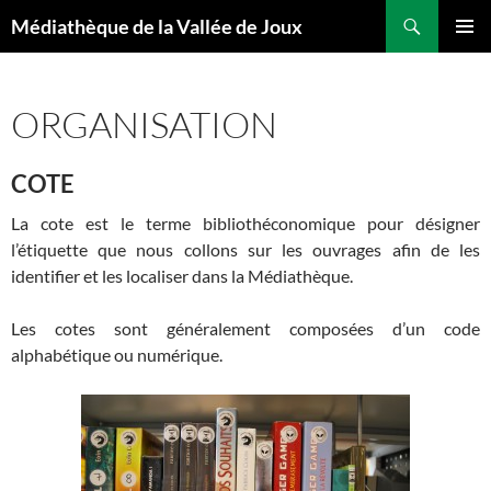
Aller
Recherche
Médiathèque de la Vallée de Joux
au
MENU
contenu
PRINCI
ORGANISATION
COTE
La cote est le terme bibliothéconomique pour désigner
l’étiquette que nous collons sur les ouvrages afin de les
identifier et les localiser dans la Médiathèque.
Les cotes sont généralement composées d’un code
alphabétique ou numérique.