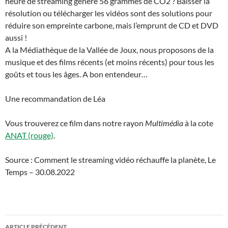
heure de streaming génère 56 grammes de CO2 ? Baisser la
résolution ou télécharger les vidéos sont des solutions pour
réduire son empreinte carbone, mais l’emprunt de CD et DVD
aussi !
A la Médiathèque de la Vallée de Joux, nous proposons de la
musique et des films récents (et moins récents) pour tous les
goûts et tous les âges. A bon entendeur…
Une recommandation de Léa
Vous trouverez ce film dans notre rayon
Multimédia
à la cote
ANAT (rouge)
.
Source : Comment le streaming vidéo réchauffe la planète, Le
Temps – 30.08.2022
Navigation
ARTICLE PRÉCÉDENT