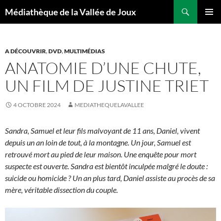
Aller
Recherche
Médiathèque de la Vallée de Joux
au
MENU
contenu
PRINCI
A DÉCOUVRIR
,
DVD
,
MULTIMÉDIAS
ANATOMIE D’UNE CHUTE,
UN FILM DE JUSTINE TRIET
4 OCTOBRE 2024
MEDIATHEQUELAVALLEE
Sandra, Samuel et leur fils malvoyant de 11 ans, Daniel, vivent
depuis un an loin de tout, à la montagne. Un jour, Samuel est
retrouvé mort au pied de leur maison. Une enquête pour mort
suspecte est ouverte. Sandra est bientôt inculpée malgré le doute :
suicide ou homicide ? Un an plus tard, Daniel assiste au procès de sa
mère, véritable dissection du couple.