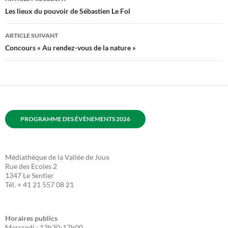
des
Les lieux du pouvoir de Sébastien Le Fol
articles
ARTICLE SUIVANT
Concours « Au rendez-vous de la nature »
PROGRAMME DES ÉVÈNEMENTS 2026
Médiathèque de la Vallée de Joux
Rue des Ecoles 2
1347 Le Sentier
Tél. + 41 21 557 08 21
Horaires publics
Mercredi : 13h30-17h00