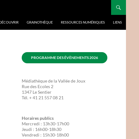
 DÉCOUVRIR
GRAINOTHÈQUE
RESSOURCES NUMÉRIQUES
LIENS
PROGRAMME DES ÉVÈNEMENTS 2026
Médiathèque de la Vallée de Joux
Rue des Ecoles 2
1347 Le Sentier
Tél. + 41 21 557 08 21
Horaires publics
Mercredi : 13h30-17h00
Jeudi : 16h00-18h30
Vendredi : 15h30-18h00