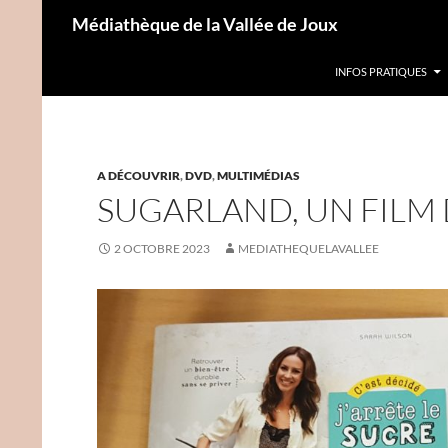
Aller
Recherche
Médiathèque de la Vallée de Joux
au
contenu
INFOS PRATIQUES
A DÉCOUVRIR
,
DVD
,
MULTIMÉDIAS
SUGARLAND, UN FIL
2 OCTOBRE 2023
MEDIATHEQUELAVALLEE