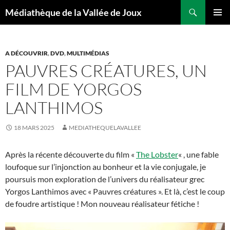
Aller
Recherche
Médiathèque de la Vallée de Joux
au
MENU
contenu
PRINCI
A DÉCOUVRIR
,
DVD
,
MULTIMÉDIAS
PAUVRES CRÉATURES, UN
FILM DE YORGOS
LANTHIMOS
18 MARS 2025
MEDIATHEQUELAVALLEE
Après la récente découverte du film «
The Lobster
« , une fable
loufoque sur l’injonction au bonheur et la vie conjugale, je
poursuis mon exploration de l’univers du réalisateur grec
Yorgos Lanthimos avec « Pauvres créatures ». Et là, c’est le coup
de foudre artistique ! Mon nouveau réalisateur fétiche !