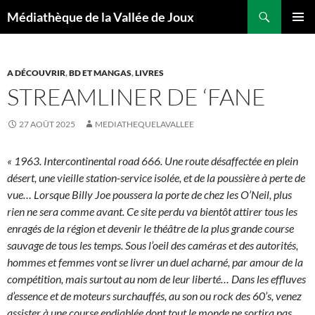
Aller
Recherche
Médiathèque de la Vallée de Joux
au
MENU
contenu
PRINCI
A DÉCOUVRIR
,
BD ET MANGAS
,
LIVRES
STREAMLINER DE ‘FANE
27 AOÛT 2025
MEDIATHEQUELAVALLEE
« 1963. Intercontinental road 666. Une route désaffectée en plein
désert, une vieille station-service isolée, et de la poussière à perte de
vue… Lorsque Billy Joe poussera la porte de chez les O’Neil, plus
rien ne sera comme avant. Ce site perdu va bientôt attirer tous les
enragés de la région et devenir le théâtre de la plus grande course
sauvage de tous les temps. Sous l’oeil des caméras et des autorités,
hommes et femmes vont se livrer un duel acharné, par amour de la
compétition, mais surtout au nom de leur liberté… Dans les effluves
d’essence et de moteurs surchauffés, au son ou rock des 60’s, venez
assister à une course endiablée dont tout le monde ne sortira pas