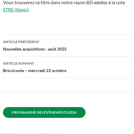
Vous trouverez ce titre dans notre rayon
BD adultes
à la cote
STRE (blanc)
.
Navigation
ARTICLE PRÉCÉDENT
des
Nouvelles acquisitions : août 2025
articles
ARTICLE SUIVANT
Brico’conte – mercredi 22 octobre
PROGRAMME DES ÉVÈNEMENTS 2026