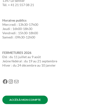
1347 Le Sentier
Tél. + 41 21 557 08 21
Horaires publics
Mercredi : 13h30-17h00
Jeudi : 16h00-18h30
Vendredi : 15h30-18h00
Samedi : 09h30-12h00
FERMETURES
2026
Eté : du 11 juillet au 9 août
Jeûne fédéral : du 19 au 21 septembre
Hiver : du 24 décembre au 10 janvier
Facebook
Instagram
E-mail
ACCÈS À MON COMPTE