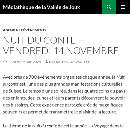
Aller
Recherche
Médiathèque de la Vallée de Joux
au
MENU
contenu
PRINCI
AGENDA ET ÉVÈNEMENTS
NUIT DU CONTE –
VENDREDI 14 NOVEMBRE
17 NOVEMBRE 2025
MEDIATHEQUELAVALLEE
Avec près de 700 événements organisés chaque année, la
Nuit
du conte
est l’une des plus grandes manifestations culturelles
de Suisse. Le temps d’une soirée, dans les quatre coins du pays,
des enfants, des jeunes et leurs parents découvrent le pouvoir
des histoires. Cette expérience partagée crée de magnifiques
souvenirs et permet de transmettre le plaisir de la lecture.
Le thème de la
Nuit du conte
de cette année – « Voyage dans le