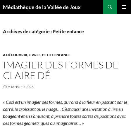
Aller
Recherche
Médiathèque de la Vallée de Joux
au
MENU
contenu
PRINCI
Archives de catégorie : Petite enfance
A DÉCOUVRIR
,
LIVRES
,
PETITE ENFANCE
IMAGIER DES FORMES DE
CLAIRE DÉ
9 JANVIER 2026
« Ceci est un imagier des formes, du rond à la fleur en passant par le
carré, le croissant ou le nuage… C’est aussi une invitation à lire en
bougeant et en s’amusant, à prendre toutes sortes de positions avec
des formes géométriques ou imaginaires… »