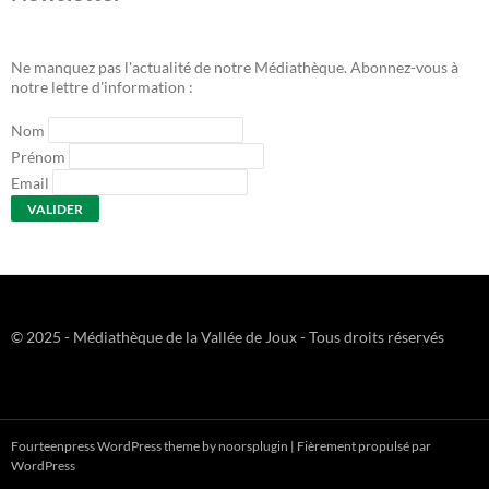
Ne manquez pas l'actualité de notre Médiathèque. Abonnez-vous à
notre lettre d'information :
Nom
Prénom
Email
© 2025 - Médiathèque de la Vallée de Joux - Tous droits réservés
Fourteenpress WordPress theme by
noorsplugin
|
Fièrement propulsé par
WordPress