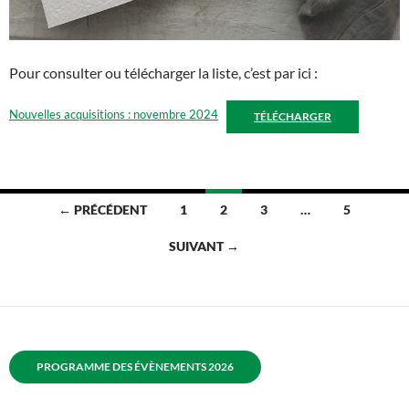
Pour consulter ou télécharger la liste, c’est par ici :
Nouvelles acquisitions : novembre 2024
TÉLÉCHARGER
Navigation
← PRÉCÉDENT
1
2
3
…
5
des
SUIVANT →
articles
PROGRAMME DES ÉVÈNEMENTS 2026