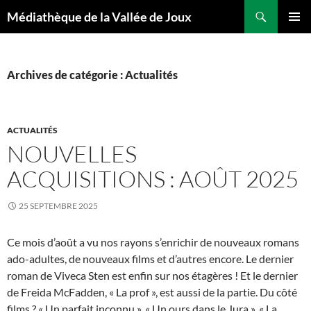
Aller
Recherche
Médiathèque de la Vallée de Joux
au
MENU
contenu
PRINCI
Archives de catégorie : Actualités
ACTUALITÉS
NOUVELLES
ACQUISITIONS : AOÛT 2025
25 SEPTEMBRE 2025
Ce mois d’août a vu nos rayons s’enrichir de nouveaux romans
ado-adultes, de nouveaux films et d’autres encore. Le dernier
roman de Viveca Sten est enfin sur nos étagères ! Et le dernier
de Freida McFadden, « La prof », est aussi de la partie. Du côté
films ? « Un parfait inconnu », « Un ours dans le Jura », « La